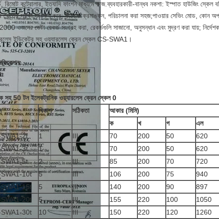
্ড, রিমোট কন্ট্রোলার, ইত্যাদি ফাংশন মাধ্যমে কাজ.ব্যবহারকারী-বান্ধব নকশা: ইস্পাত হাউজিং স্কেল 
ক্ষেত্রে সুরক্ষা সংরক্ষণ করে; কীবোর্ড ক্রমাঙ্কন, পরিচালনা করা সহজ;পাওয়ার সেভিং মোড, কোন অপারে
; 2000 ওজনের ডেটা রেকর্ড সংগ্রহ করা, রেকর্ডগুলি সাজানো, অনুসন্ধান এবং মুদ্রণ করা যায়; নি
যারলেস ইন্ডিকেটর সহ ওয়্যারলেস ক্রেন স্কেল CS-SWA1।
সিফিকেশন:
া:
ল
বিভাগ
সঠিকতা
আকার (মিমি)
ক
খ
গ
এল
-SWA1-2t
1
III
70
200
50
620
-SWA1-3t
1
III
70
200
50
620
-SWA1-5t
2
III
85
200
70
720
-SWA1-10t
5
III
106
200
75
940
-SWA1-15t
5
III
140
200
90
897
-SWA1-20t
5
III
155
220
100
1050
-SWA1-30t
10
III
150
220
120
1260