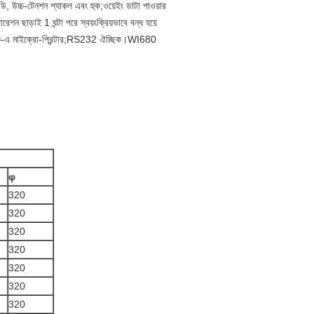
বডি, উচ্চ-টেনশন শ্যাকল এবং হুক;ওয়েইং ডাটা পাওয়ার
শন ছাড়াই 1 ঘন্টা পরে স্বয়ংক্রিয়ভাবে বন্ধ হয়ে
র্দেশক-এ মাইক্রো-প্রিন্টার;RS232 ঐচ্ছিক।WI680
φ
320
320
320
320
320
320
320