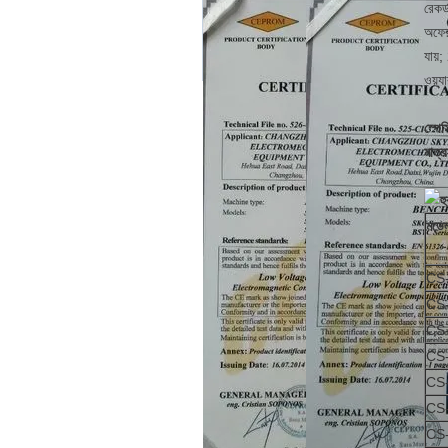
রেকর
অফের 
যায়
ওয়্
স্পে
মাত্র
মডে
CS
CS
CS
CS
CS
CS
CS