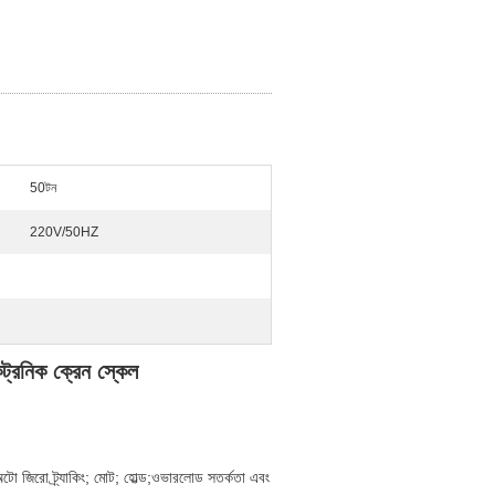
50টন
220V/50HZ
কট্রনিক ক্রেন স্কেল
অটো জিরো ট্র্যাকিং; মোট; হোল্ড;ওভারলোড সতর্কতা এবং