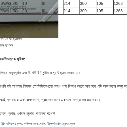
-SWA1-40t
10
III
214
300
105
1263
-SWA1-50t
20
III
214
300
105
1263
প্লিকেশন:
ানবাহন উত্তোলন
জন ফাংশন
িযোগিতামূলক সুবিধা:
পনার অনুসন্ধান এবং ই-মাই 12 ঘন্টার মধ্যে উত্তর দেওয়া হবে।
পনি যদি আপনার নিজস্ব স্পেসিফিকেশনের সাথে পণ্য বিকাশ করতে চান তবে এটি কাজ করার জন্য 
খনই গ্রাহককে একা রাখবেন না, গ্রাহকের সাথে একসাথে সমস্যা সমাধান করুন।
্রাহক প্রথম, গুণমান প্রথম, পরিষেবা প্রথম!
,
,
:
শিল্প কপিকল স্কেল
কপিকল ওজন স্কেল
ইলেকট্রনিক ক্রেন স্কেল