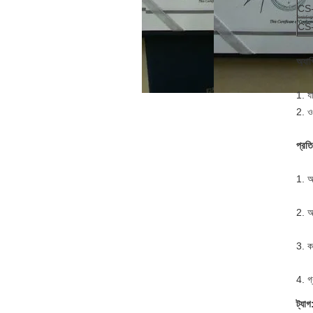
CS
CS
অ্যা
1. য
2. ও
প্রত
1. আ
2. আ
3. ক
4. গ
ট্যাগ