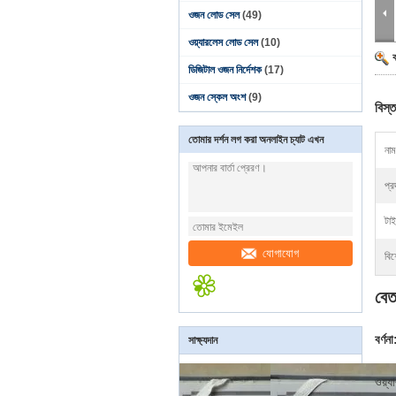
ওজন লোড সেল
(49)
ওয়্যারলেস লোড সেল
(10)
ডিজিটাল ওজন নির্দেশক
(17)
ওজন স্কেল অংশ
(9)
বিস্ত
তোমার দর্শন লগ করা অনলাইন চ্যাট এখন
নাম
প্র
টা
যোগাযোগ
বিশ
বেত
বর্ণনা
সাক্ষ্যদান
ওয়্