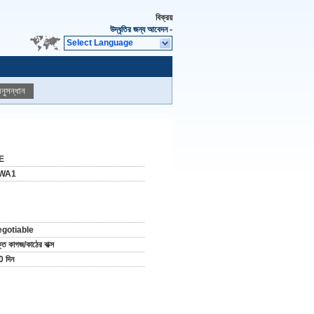
বিক্রয়
উদ্ধৃতির জন্য আবেদন
-
Select Language
নুসন্ধান
E
WA1
egotiable
্ত কাগজ/কাঠের বাক্স
0 দিন