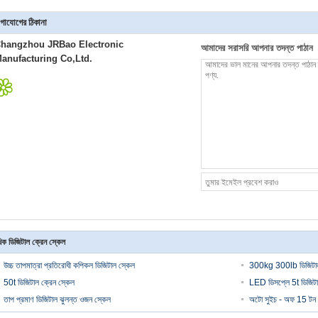
গাযোগের ঠিকানা
hangzhou JRBao Electronic
আমাদের সরাসরি আপনার তদন্ত পাঠান
anufacturing Co,Ltd.
িক ডিজিটাল ক্রেন স্কেল
উচ্চ তাপমাত্রা প্রতিরোধী কপিকল ডিজিটাল স্কেল
300kg 300lb ডিজিটাল 
50t ডিজিটাল ক্রেন স্কেল
LED ডিসপ্লে 5t ডিজিটা
তাপ প্রমাণ ডিজিটাল ঝুলন্ত ওজন স্কেল
অটো সুইচ - অফ 15 টন ড