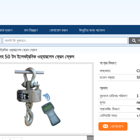
খানা ভ্রমণ
মান নিয়ন্ত্রণ
যোগাযোগ করুন
উদ্ধৃতির জন্য আবেদন
অ
্রনিক ওয়্যারলেস ক্রেন স্কেল
সহ 50 টন ইলেকট্রনিক ওয়্যারলেস ক্রেন স্কেল
পণ্যের বিবরণ:
সাক্ষ্যদান:
C
মডেল নম্বার:
S
প্রদান:
ন্যূনতম চাহিদার পরিমাণ:
1
মূল্য:
n
প্যাকেজিং বিবরণ:
শক
ডেলিভারি সময়:
২ 
যোগাযোগ