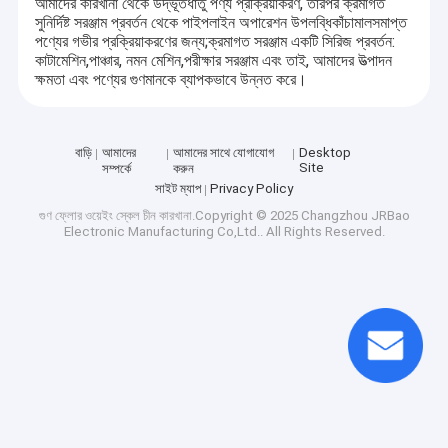
আমাদের কারখানা থেকে উদ্ভূত
ধাতু পণ্য প্রক্রিয়াকরণ
, তারপর ক্রমাগত
সুনির্দিষ্ট সরঞ্জাম প্রবর্তন
থেকে পাইপলাইন অপারেশন উপলব্ধি
কাঁচামাল
সমাপ্ত
পণ্যের গভীর প্রক্রিয়াকরণের জন্য;ক্রমাগত সরঞ্জাম একটি সিরিজ প্রবর্তন:
কাটা
মেশিন
,
পাঞ্চার, নমন মেশিন,
পরীক্ষার সরঞ্জাম এবং তাই, আমাদের উত্পাদন
ক্ষমতা এবং পণ্যের গুণমানকে ব্যাপকভাবে উন্নত করে।
বাড়ি
আমাদের
আমাদের সাথে যোগাযোগ
Desktop
Site
সম্পর্কে
করুন
সাইট ম্যাপ
Privacy Policy
গুণ
ফ্লোর ওয়েইং স্কেল
চীন কারখানা.Copyright © 2025 Changzhou JRBao
Electronic Manufacturing Co,Ltd.. All Rights Reserved.