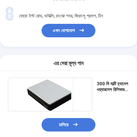
হেহুয়া ইস্ট রোড, ডাইক্সি, চাংঝো শহর, জিয়াংসু প্রদেশ, চীন
এখন যোগাযোগ
এর সেরা মূল্য পান
300 মি মাল্টি চ্যানেল
ওয়্যারলেস রিসিভার
বক্স
চালিয়ে