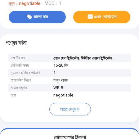
মূল্য：negotiable
MOQ：1
ভালো দাম
এখন যোগাযোগ
পণ্যের বর্ণনা
লক্ষণীয় করা
,
লোড সেল ইন্ডিকেটর
ডিজিটাল স্কেল ইন্ডিকেটর
ডেলিভারি সময়
15-20 দিন
ন্যূনতম চাহিদার পরিমাণ
1
প্যাকেজিং বিবরণ
শক্ত কাগজ
মডেল নম্বার
WR-B
মূল্য
negotiable
আরো দেখুন
যোগাযোগের ঠিকানা