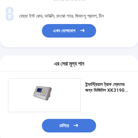
হেহুয়া ইস্ট রোড, ডাইক্সি, চাংঝো শহর, জিয়াংসু প্রদেশ, চীন
এখন যোগাযোগ
এর সেরা মূল্য পান
ইন্ডাস্ট্রিয়াল ট্রাক স্কেলের
জন্য ডিজিটাল XK3190
D2 ওজনের সূচক
চালিয়ে