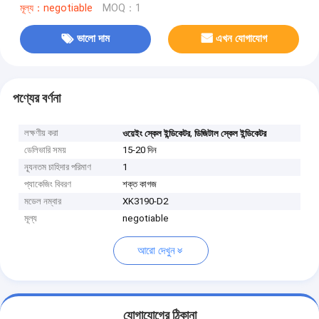
মূল্য：negotiable
MOQ：1
ভালো দাম
এখন যোগাযোগ
পণ্যের বর্ণনা
লক্ষণীয় করা
,
ওয়েইং স্কেল ইন্ডিকেটর
ডিজিটাল স্কেল ইন্ডিকেটর
ডেলিভারি সময়
15-20 দিন
ন্যূনতম চাহিদার পরিমাণ
1
প্যাকেজিং বিবরণ
শক্ত কাগজ
মডেল নম্বার
XK3190-D2
মূল্য
negotiable
আরো দেখুন
যোগাযোগের ঠিকানা