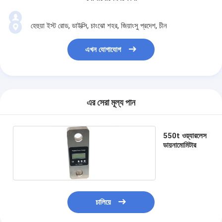
হেহুয়া ইস্ট রোড, ডাইক্সি, চাংঝো শহর, জিয়াংসু প্রদেশ, চীন
এখন যোগাযোগ
এর সেরা মূল্য পান
550t ওয়্যারলেস
ডায়নামোমিটার
চালিয়ে