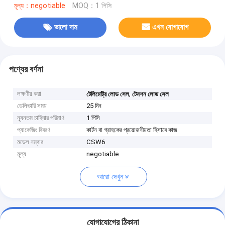
মূল্য：negotiable
MOQ：1 পিসি
ভালো দাম
এখন যোগাযোগ
পণ্যের বর্ণনা
লক্ষণীয় করা
,
টেলিমেট্রি লোড সেল
টেনশন লোড সেল
ডেলিভারি সময়
25 দিন
ন্যূনতম চাহিদার পরিমাণ
1 পিসি
প্যাকেজিং বিবরণ
কার্টন বা গ্রাহকের প্রয়োজনীয়তা হিসাবে কাজ
মডেল নম্বার
CSW6
মূল্য
negotiable
আরো দেখুন
যোগাযোগের ঠিকানা