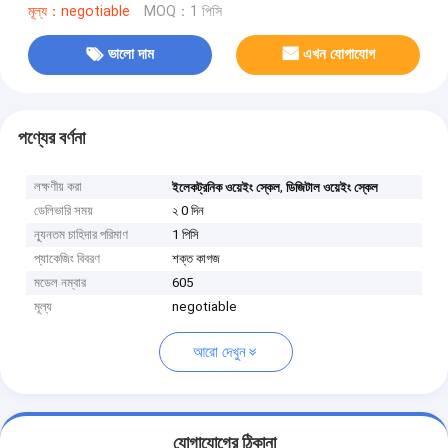
মূল্য：negotiable
MOQ：1 পিসি
ভালো দাম
এখন যোগাযোগ
পণ্যের বর্ণনা
লক্ষণীয় করা
,
ইলেকট্রনিক ওয়েইং স্কেল
ডিজিটাল ওয়েইং স্কেল
ডেলিভারি সময়
২ 0 দিন
ন্যূনতম চাহিদার পরিমাণ
1 পিসি
প্যাকেজিং বিবরণ
শক্ত কাগজ
মডেল নম্বার
605
মূল্য
negotiable
আরো দেখুন
যোগাযোগের ঠিকানা