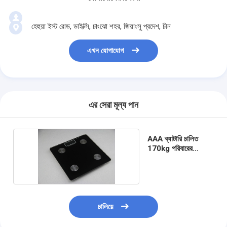
হেহুয়া ইস্ট রোড, ডাইক্সি, চাংঝো শহর, জিয়াংসু প্রদেশ, চীন
এখন যোগাযোগ
এর সেরা মূল্য পান
AAA ব্যাটারি চালিত
170kg পরিবারের
ডিজিটাল ওজন স্কেল
চালিয়ে