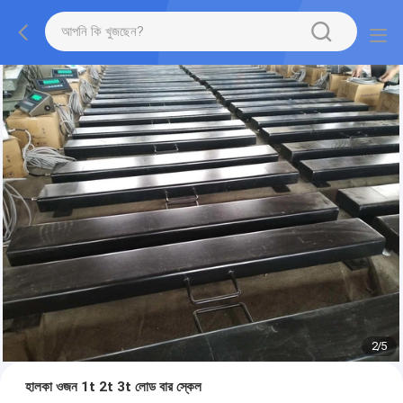
2
/
5
হালকা ওজন 1t 2t 3t লোড বার স্কেল