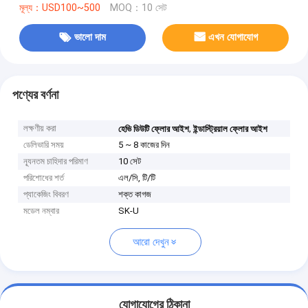
মূল্য：USD100~500
MOQ：10 সেট
ভালো দাম
এখন যোগাযোগ
পণ্যের বর্ণনা
লক্ষণীয় করা
,
হেভি ডিউটি ​​ফ্লোর আইশ
ইন্ডাস্ট্রিয়াল ফ্লোর আইশ
ডেলিভারি সময়
5 ~ 8 কাজের দিন
ন্যূনতম চাহিদার পরিমাণ
10 সেট
পরিশোধের শর্ত
এল/সি, টি/টি
প্যাকেজিং বিবরণ
শক্ত কাগজ
মডেল নম্বার
SK-U
আরো দেখুন
যোগাযোগের ঠিকানা