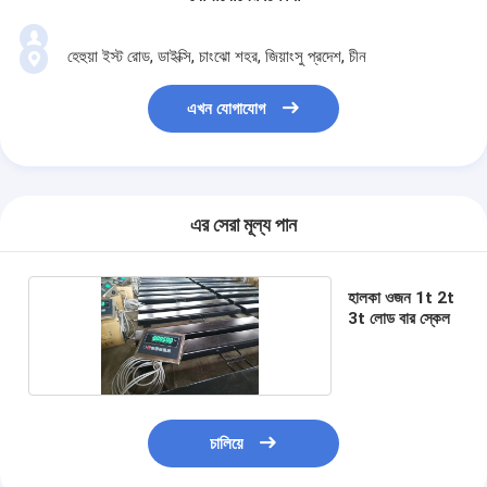
হেহুয়া ইস্ট রোড, ডাইক্সি, চাংঝো শহর, জিয়াংসু প্রদেশ, চীন
এখন যোগাযোগ
এর সেরা মূল্য পান
হালকা ওজন 1t 2t
3t লোড বার স্কেল
চালিয়ে