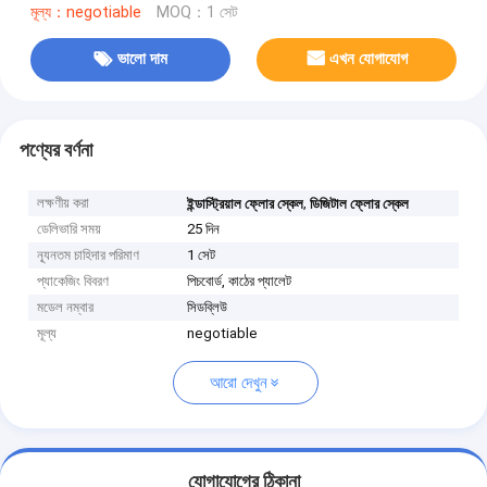
মূল্য：negotiable
MOQ：1 সেট
ভালো দাম
এখন যোগাযোগ
পণ্যের বর্ণনা
লক্ষণীয় করা
,
ইন্ডাস্ট্রিয়াল ফ্লোর স্কেল
ডিজিটাল ফ্লোর স্কেল
ডেলিভারি সময়
25 দিন
ন্যূনতম চাহিদার পরিমাণ
1 সেট
প্যাকেজিং বিবরণ
পিচবোর্ড, কাঠের প্যালেট
মডেল নম্বার
সিডব্লিউ
মূল্য
negotiable
আরো দেখুন
যোগাযোগের ঠিকানা