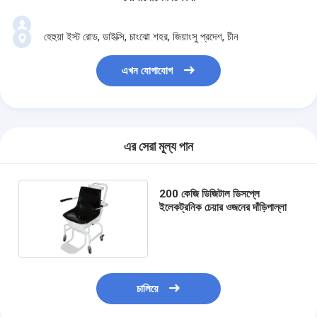
হেহুয়া ইস্ট রোড, ডাইক্সি, চাংঝো শহর, জিয়াংসু প্রদেশ, চীন
এখন যোগাযোগ
এর সেরা মূল্য পান
200 কেজি ডিজিটাল ডিসপ্লে
ইলেকট্রনিক চেয়ার ওজনের দাঁড়িপাল্লা
চালিয়ে