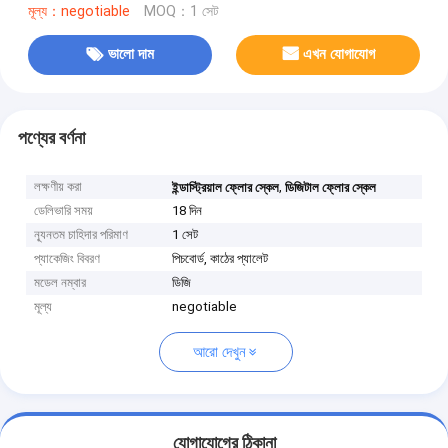
মূল্য：negotiable
MOQ：1 সেট
ভালো দাম
এখন যোগাযোগ
পণ্যের বর্ণনা
লক্ষণীয় করা
,
ইন্ডাস্ট্রিয়াল ফ্লোর স্কেল
ডিজিটাল ফ্লোর স্কেল
ডেলিভারি সময়
18 দিন
ন্যূনতম চাহিদার পরিমাণ
1 সেট
প্যাকেজিং বিবরণ
পিচবোর্ড, কাঠের প্যালেট
মডেল নম্বার
ডিজি
মূল্য
negotiable
আরো দেখুন
যোগাযোগের ঠিকানা