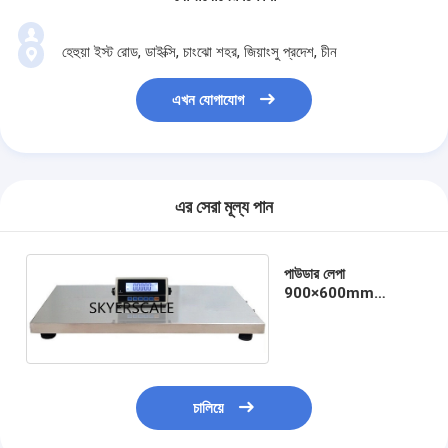
হেহুয়া ইস্ট রোড, ডাইক্সি, চাংঝো শহর, জিয়াংসু প্রদেশ, চীন
এখন যোগাযোগ
এর সেরা মূল্য পান
পাউডার লেপা
900×600mm
300kg মেঝে ওজনের
দাঁড়িপাল্লা
চালিয়ে