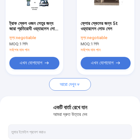
কারখানা ভ্রমণ
মান নিয়ন্ত্রণ
ট্রাক স্কেল ওজন সেতুর জন্য
ফ্লোর স্কেলের জন্য 5t
জারা প্রতিরোধী ওয়্যারলেস লোড
ওয়্যারলেস লোড সেল
যোগাযোগ করুন
সেল
মূল্য:
negotiable
মূল্য:
negotiable
MOQ:
1 পিসি
MOQ:
1 পিসি
উদ্ধৃতির জন্য আবেদন
সর্বশেষ দাম পান
সর্বশেষ দাম পান
এখন যোগাযোগ
এখন যোগাযোগ
ফ্লোর ওয়েইং স্কেল
আরো দেখুন
বেঞ্চ ওজনের স্কেল
ট্রাক ওজনের স্কেল
একটি বার্তা রেখে যান
আমরা দ্রুত উত্তর দেব
ডিজিটাল ওয়েইং স্কেল
তৃণশয্যা ট্রাক দাঁড়িপাল্লা