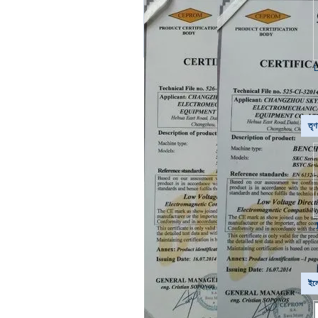
L
তৃণশ
1
ইলে