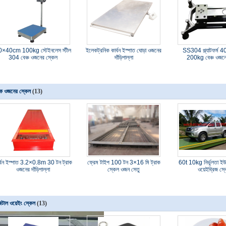
0×40cm 100kg স্টেইনলেস স্টীল
ইলেকট্রনিক কার্বন ইস্পাত ঘোড়া ওজনের
SS304 প্ল্যাটফর্ম
304 বেঞ্চ ওজনের স্কেল
দাঁড়িপাল্লা
200kg বেঞ্চ ওজনে
াক ওজনের স্কেল
(13)
র্বন ইস্পাত 3.2×0.8m 30 টন ট্রাক
ফ্রেম টাইপ 100 টন 3×16 মি ট্রাক
60t 10kg নির্ভুলতা ইউ
ওজনের দাঁড়িপাল্লা
স্কেল ওজন সেতু
ওয়েইব্রিজ স্
িটাল ওয়েইং স্কেল
(13)