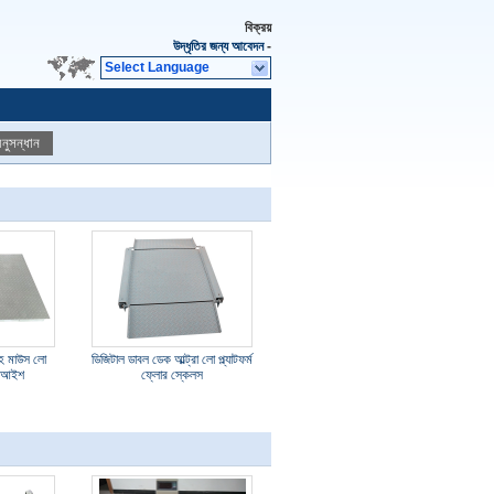
বিক্রয়
উদ্ধৃতির জন্য আবেদন
-
Select Language
নুসন্ধান
সহ মাউস লো
ডিজিটাল ডাবল ডেক আল্ট্রা লো প্ল্যাটফর্ম
র আইশ
ফ্লোর স্কেলস