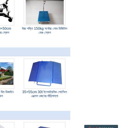
 40×50cm
উচ্চ শক্তি 150kg সর্বোচ্চ লোড ডিজিটাল
র স্কেল
বেঞ্চ স্কেল
 বিম ডিজাইন
35×55cm 30t ইলেকট্রনিক পোর্টেবল
কেল
এক্সেল ওজনের দাঁড়িপাল্লা