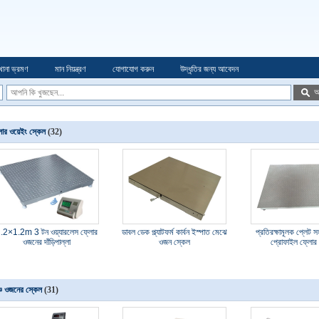
খানা ভ্রমণ
মান নিয়ন্ত্রণ
যোগাযোগ করুন
উদ্ধৃতির জন্য আবেদন
অ
োর ওয়েইং স্কেল
(32)
.2×1.2m 3 টন ওয়্যারলেস ফ্লোর
ডাবল ডেক প্ল্যাটফর্ম কার্বন ইস্পাত মেঝে
প্রতিরক্ষামূলক প্লেট 
ওজনের দাঁড়িপাল্লা
ওজন স্কেল
প্রোফাইল ফ্লো
্চ ওজনের স্কেল
(31)