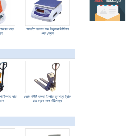
ন্নাঘরের খাদ্য
আর্দ্রতা প্রমাণ উচ্চ নির্ভুলতা ডিজিটাল
্লা
ওজন স্কেল
পা ইস্পাত হাত
হেভি ডিউটি ​​হালকা ইস্পাত তৃণশয্যা ট্রাক
্রাক
হাত ব্রেক সঙ্গে দাঁড়িপাল্লা