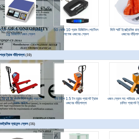
CD ব্যাকলাইট ডিসপ্লে সহ 30kg
50 কেজি 10 গ্রাম ডিজিটাল পোর্টেবল
মিনি স্মার্ট ইলেক্ট্রনিক রা
1g ডিজিটাল ওজন স্কেল
লাগেজ ওজনের স্কেল
ওজনের দাঁড়িপাল
য্যা ট্রাক দাঁড়িপাল্লা
(10)
.5t 2t 3t কার্বন স্টিল হ্যান্ড প্যালেট
ইউ টাইপ 1.5 টন হ্যান্ড প্যালেট ট্রাক
ওজন স্কেল সহ পাউডার লে
ট্রাক আইশ
ওজনের দাঁড়িপাল্লা
চালিত প্যালেট ট
কট্রনিক ব্যালেন্স স্কেল
(16)